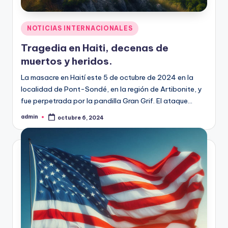
Publicado
NOTICIAS INTERNACIONALES
en
Tragedia en Haiti, decenas de
muertos y heridos.
La masacre en Haití este 5 de octubre de 2024 en la
localidad de Pont-Sondé, en la región de Artibonite, y
fue perpetrada por la pandilla Gran Grif. El ataque…
admin
octubre 6, 2024
Publicado
por