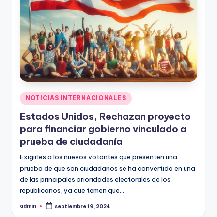
Publicado
NOTICIAS INTERNACIONALES
en
Estados Unidos, Rechazan proyecto
para financiar gobierno vinculado a
prueba de ciudadanía
Exigirles a los nuevos votantes que presenten una
prueba de que son ciudadanos se ha convertido en una
de las principales prioridades electorales de los
republicanos, ya que temen que…
admin
septiembre 19, 2024
Publicado
por