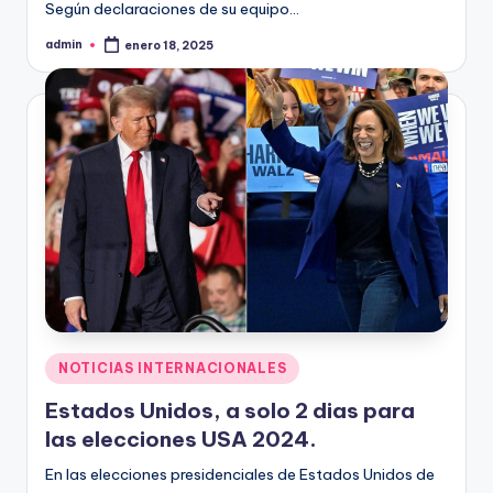
Según declaraciones de su equipo…
admin
enero 18, 2025
Publicado
por
Publicado
NOTICIAS INTERNACIONALES
en
Estados Unidos, a solo 2 dias para
las elecciones USA 2024.
En las elecciones presidenciales de Estados Unidos de