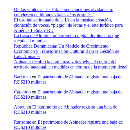
De los vinilos al TikTok: cómo canciones olvidadas se
convierten en himnos virales años después”
El uso indiscriminado de la IA en la música: creación,
clonación de voces, “plagio” de letras y el reto jurídico para
América Latina y RD
La Casa de Alofoke: un terremoto digital dominicano que
sacude al mundo
República Dominicana: Un Modelo de Crecimiento
Económico y Transformación Cultural Bajo la Gestión de
Luis Abinader
Abinader recobra la confianza, y devuelve el control del
territorio nacional, en medidas en contra de la migración ilegal
Barkman
en
El patrimonio de Abinader registra una baja de
RD$210 millones
Caperton
en
El patrimonio de Abinader registra una baja de
RD$210 millones
Abreu
en
El patrimonio de Abinader registra una baja de
RD$210 millones
Ransome
en
El patrimonio de Abinader registra una baja de
RD$210 millones