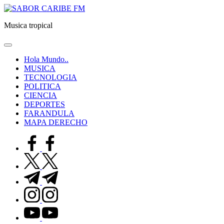
Saltar
SABOR
al
CARIBE
Musica tropical
contenido
FM
Hola Mundo..
MUSICA
TECNOLOGIA
POLITICA
CIENCIA
DEPORTES
FARANDULA
MAPA DERECHO
facebook.com
twitter.com
t.me
instagram.com
youtube.com