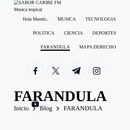
S
Musica tropical
A
Hola Mundo..
MUSICA
TECNOLOGIA
B
Saltar
O
al
contenido
R
POLITICA
CIENCIA
DEPORTES
C
A
FARANDULA
MAPA DERECHO
R
I
B
facebook.com
twitter.com
t.me
instagram.com
E
F
M
FARANDULA
youtube.com
Inicio
Blog
FARANDULA