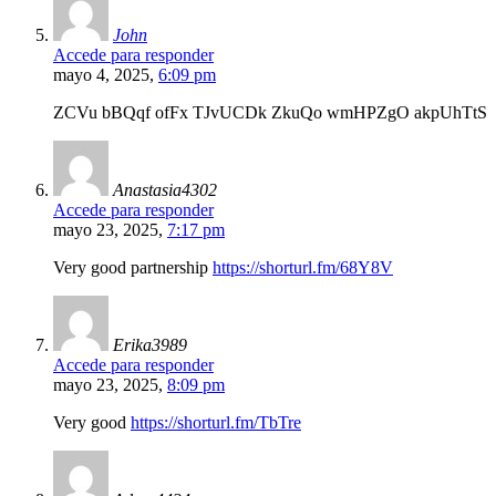
John
Accede para responder
mayo 4, 2025,
6:09 pm
ZCVu bBQqf ofFx TJvUCDk ZkuQo wmHPZgO akpUhTtS
Anastasia4302
Accede para responder
mayo 23, 2025,
7:17 pm
Very good partnership
https://shorturl.fm/68Y8V
Erika3989
Accede para responder
mayo 23, 2025,
8:09 pm
Very good
https://shorturl.fm/TbTre