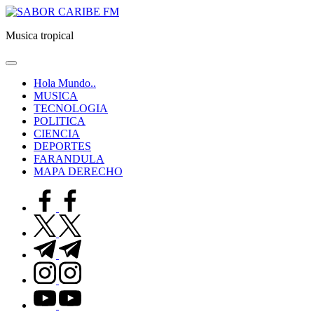
Saltar
SABOR
al
CARIBE
Musica tropical
contenido
FM
Hola Mundo..
MUSICA
TECNOLOGIA
POLITICA
CIENCIA
DEPORTES
FARANDULA
MAPA DERECHO
facebook.com
twitter.com
t.me
instagram.com
youtube.com