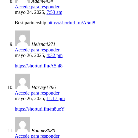
Adam4434
Accede para responder
mayo 24, 2025,
7:53 am
Best partnership
https://shorturl.fm/A5ni8
Helena4271
Accede para responder
mayo 26, 2025,
4:32 pm
https://shorturl.fm/A5ni8
Harvey1796
Accede para responder
mayo 26, 2025,
11:17 pm
https://shorturl.fm/m8ueY
Bonnie3080
Accede para responder