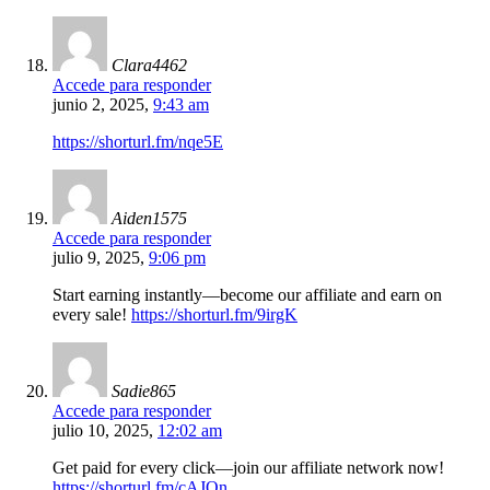
Clara4462
Accede para responder
junio 2, 2025,
9:43 am
https://shorturl.fm/nqe5E
Aiden1575
Accede para responder
julio 9, 2025,
9:06 pm
Start earning instantly—become our affiliate and earn on
every sale!
https://shorturl.fm/9irgK
Sadie865
Accede para responder
julio 10, 2025,
12:02 am
Get paid for every click—join our affiliate network now!
https://shorturl.fm/cAJQn