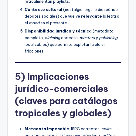
retroalimentan playlists.
Contexto cultural
(nostalgia, orgullo diaspórico,
debates sociales) que vuelve
relevante
la letra o
el
mood
en el presente.
Disponibilidad jurídica y técnica
(metadata
completa,
claiming
correcto,
masters
y
publishing
localizables) que permite explotar la ola sin
fricciones.
5) Implicaciones
jurídico-comerciales
(claves para catálogos
tropicales y globales)
Metadata impecable
: ISRC correctos,
splits
editoriales, letras y
time-synced lyrics
,
credits
y