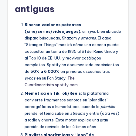
antiguas
Sincronizaciones potentes
(cine/series/videojuegos):
un
sync
bien ubicado
dispara búsquedas, Shazam y
streams
. El caso
“Stranger Things” mostró cómo una escena puede
catapultar un tema de 1985 al #1 del Reino Unido y
al Top 10 de EE. UU., y reavivar catálogos
completos. Spotify ha documentado crecimientos
de
50% a 6 000%
en primeras escuchas tras
syncs
en su Fan Study.
The
Guardian
artists.spotify.com
Memética en TikTok/Reels:
la plataforma
convierte fragmentos sonoros en “plantillas”
coreográficas o humorísticas; cuando la
plantilla
prende, el tema sube en
streams
y entra (otra vez)
a radio y charts. Este motor explica una gran
porción de revivals de los últimos años.
Playlists algorítmicas y “loop” de