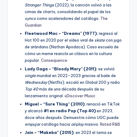
Stranger Things
(2022), la canción volvió a las
cimas de charts, consolidando el papel de los
syncs
como aceleradores del catálogo.
The
Guardian
Fleetwood Mac – “Dreams” (1977):
regresó al
Hot 100 en 2020 por el video viral de
skate
con jugo
de arándano (Nathan Apodaca). Caso escuela de
cómo un meme reancla un clásico en la cultura
popular.
Consequence
Lady Gaga – “Bloody Mary” (2011):
se volvió
single
mundial en 2022–2023 gracias al baile de
Wednesday
(Netflix); escaló en Global 200 y radio
Top 40
más de una década después de su
lanzamiento original.
uDiscover Music
Miguel – “Sure Thing” (2010):
renació en TikTok
y alcanzó
#1 en radio Pop (Top 40)
en 2023,
doce años después. Demuestra cómo UGC puede
empujar
catálogo hacia
airplay
masivo.
Rated R&B
Jain – “Makeba” (2015):
en 2023 el tema se