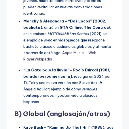
jóvenes; muestra cómo narrativas potentes
pueden recircular en nuevas conversaciones
identitarias.
Monchy & Alexandra – “Dos Locos” (2002,
bachata):
entró en
GTA Online: The Contract
en la emisora
MOTOMAMI Los Santos
(2021), un
ejemplo de
sync
en videojuegos que reexpone
bachata clásica a audiencias globales y alimenta
streams
de catálogo.
Apple Music – Web
Player
Wikipedia
“La Gata bajo la lluvia” – Rocío Dúrcal (1981,
balada iberoamericana):
resurgió en 2024 por
TikTok y una nueva versión con Steve Aoki &
Ángela Aguilar; ejemplo de cómo
remakes
contemporáneos inyectan vida a clásicos
hispanos.
B) Global (anglosajón/otros)
Kate Bush – “Running Up That Hill” (1985):
tras