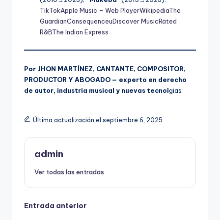
TikTok
Apple Music – Web Player
Wikipedia
The
Guardian
Consequence
uDiscover Music
Rated
R&B
The Indian Express
Por JHON MARTÍNEZ, CANTANTE, COMPOSITOR,
PRODUCTOR Y ABOGADO — experto en derecho
de autor, industria musical y nuevas tecnol
gias
Última actualización el septiembre 6, 2025
admin
Ver todas las entradas
Navegación
Entrada anterior