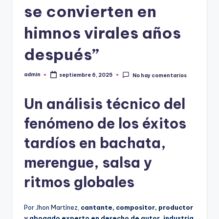
se convierten en
himnos virales años
después”
admin
septiembre 6, 2025
No hay comentarios
Publicado
por
Un análisis técnico del
fenómeno de los éxitos
tardíos en bachata,
merengue, salsa y
ritmos globales
Por Jhon Martínez,
cantante, compositor, productor
y abogado experto en derecho de autor, industria