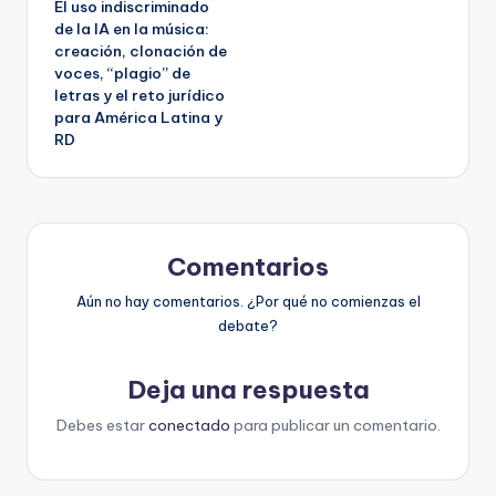
El uso indiscriminado
de
de la IA en la música:
creación, clonación de
entradas
voces, “plagio” de
letras y el reto jurídico
para América Latina y
RD
Comentarios
Aún no hay comentarios. ¿Por qué no comienzas el
debate?
Deja una respuesta
Debes estar
conectado
para publicar un comentario.