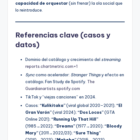
capacidad de orquestar
(sin frenar) la ola social que
lo reintroduce.
Referencias clave (casos y
datos)
Dominio del catálogo y crecimiento del
streaming
.
reports.chartmetric.com+1
Sync
como acelerador:
Stranger Things
y efecto en
catálogo; Fan Study de Spotify.
The
Guardian
artists.spotify.com
TikTok y “viejas canciones” en 2024.
Casos:
“Kulikitaka”
(viral global 2020–2021);
“El
Gran Varón”
(viral 2024);
“Dos Locos”
(GTA
Online 2021);
“Running Up That Hill”
(1985→2022);
“Dreams”
(1977→2020);
“Bloody
Mary”
(2011→2022/23);
“Sure Thing”
(2010→2023);
“Makeba”
(2015→2023).