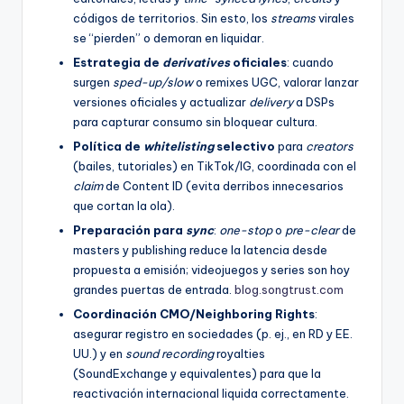
códigos de territorios. Sin esto, los
streams
virales
se “pierden” o demoran en liquidar.
Estrategia de
derivatives
oficiales
: cuando
surgen
sped-up/slow
o remixes UGC, valorar lanzar
versiones oficiales y actualizar
delivery
a DSPs
para capturar consumo sin bloquear cultura.
Política de
whitelisting
selectivo
para
creators
(bailes, tutoriales) en TikTok/IG, coordinada con el
claim
de Content ID (evita derribos innecesarios
que cortan la ola).
Preparación para
sync
:
one-stop
o
pre-clear
de
masters y publishing reduce la latencia desde
propuesta a emisión; videojuegos y series son hoy
grandes puertas de entrada.
blog.songtrust.com
Coordinación CMO/Neighboring Rights
:
asegurar registro en sociedades (p. ej., en RD y EE.
UU.) y en
sound recording
royalties
(SoundExchange y equivalentes) para que la
reactivación internacional liquida correctamente.