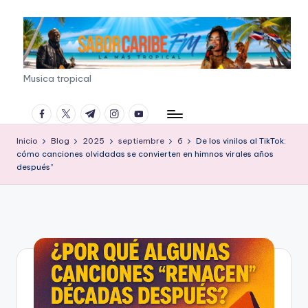
Saltar
al
contenido
S
Musica tropical
A
facebook.com
twitter.com
t.me
instagram.com
youtube.com
B
Inicio
Blog
2025
septiembre
6
De los vinilos al TikTok:
O
cómo canciones olvidadas se convierten en himnos virales años
R
después”
C
A
R
I
B
E