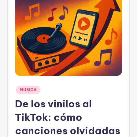
F
M
Publicado
MUSICA
en
De los vinilos al
TikTok: cómo
canciones olvidadas