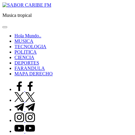
Saltar
SABOR
al
CARIBE
Musica tropical
contenido
FM
Hola Mundo..
MUSICA
TECNOLOGIA
POLITICA
CIENCIA
DEPORTES
FARANDULA
MAPA DERECHO
facebook.com
twitter.com
t.me
instagram.com
youtube.com