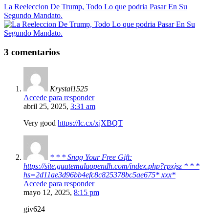
La Reeleccion De Trump, Todo Lo que podria Pasar En Su
Segundo Mandato.
3 comentarios
Krystal1525
Accede para responder
abril 25, 2025,
3:31 am
Very good
https://lc.cx/xjXBQT
* * * Snag Your Free Gift:
https://site.guatemalaopendh.com/index.php?rpxjsz * * *
hs=2d11ae3d96bb4efc8c825378bc5ae675* ххх*
Accede para responder
mayo 12, 2025,
8:15 pm
giv624