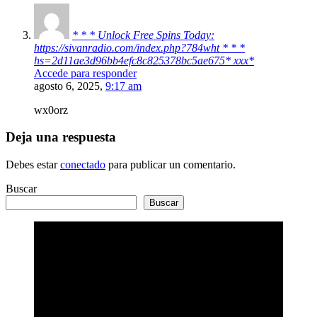
* * * Unlock Free Spins Today:
https://sivanradio.com/index.php?784wht * * *
hs=2d11ae3d96bb4efc8c825378bc5ae675* ххх*
Accede para responder
agosto 6, 2025,
9:17 am
wx0orz
Deja una respuesta
Debes estar
conectado
para publicar un comentario.
Buscar
Buscar