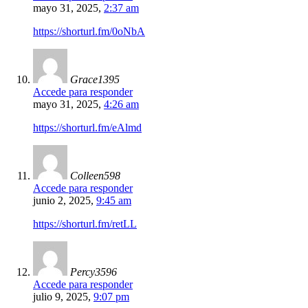
mayo 31, 2025,
2:37 am
https://shorturl.fm/0oNbA
Grace1395
Accede para responder
mayo 31, 2025,
4:26 am
https://shorturl.fm/eAlmd
Colleen598
Accede para responder
junio 2, 2025,
9:45 am
https://shorturl.fm/retLL
Percy3596
Accede para responder
julio 9, 2025,
9:07 pm