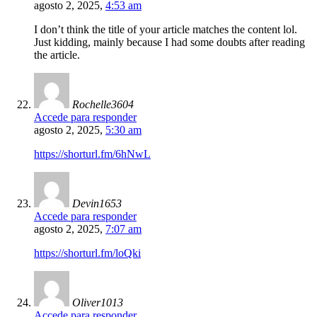
agosto 2, 2025,
4:53 am
I don’t think the title of your article matches the content lol.
Just kidding, mainly because I had some doubts after reading
the article.
Rochelle3604
Accede para responder
agosto 2, 2025,
5:30 am
https://shorturl.fm/6hNwL
Devin1653
Accede para responder
agosto 2, 2025,
7:07 am
https://shorturl.fm/loQki
Oliver1013
Accede para responder