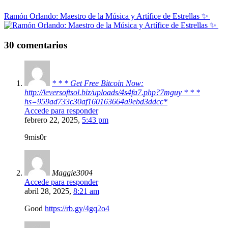
Ramón Orlando: Maestro de la Música y Artífice de Estrellas ✨
30 comentarios
* * * Get Free Bitcoin Now:
http://leversoftsol.biz/uploads/4s4fa7.php?7mguy * * *
hs=959ad733c30af160163664a9ebd3ddcc*
Accede para responder
febrero 22, 2025,
5:43 pm
9mis0r
Maggie3004
Accede para responder
abril 28, 2025,
8:21 am
Good
https://rb.gy/4gq2o4