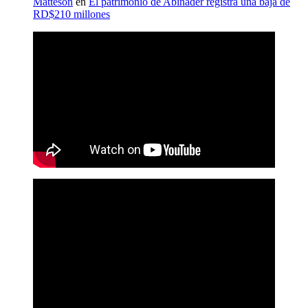
Matteson
en
El patrimonio de Abinader registra una baja de
RD$210 millones