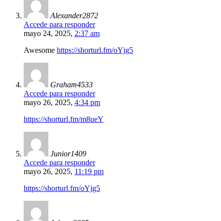
Alexander2872
Accede para responder
mayo 24, 2025,
2:37 am
Awesome
https://shorturl.fm/oYjg5
Graham4533
Accede para responder
mayo 26, 2025,
4:34 pm
https://shorturl.fm/m8ueY
Junior1409
Accede para responder
mayo 26, 2025,
11:19 pm
https://shorturl.fm/oYjg5