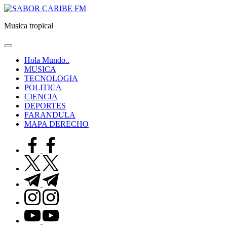
Saltar
SABOR
al
CARIBE
Musica tropical
contenido
FM
Hola Mundo..
MUSICA
TECNOLOGIA
POLITICA
CIENCIA
DEPORTES
FARANDULA
MAPA DERECHO
facebook.com
twitter.com
t.me
instagram.com
youtube.com