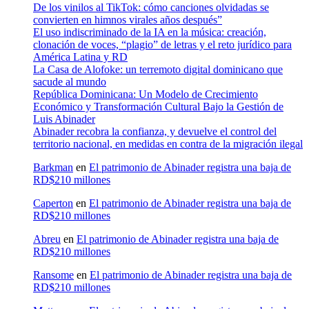
De los vinilos al TikTok: cómo canciones olvidadas se
convierten en himnos virales años después”
El uso indiscriminado de la IA en la música: creación,
clonación de voces, “plagio” de letras y el reto jurídico para
América Latina y RD
La Casa de Alofoke: un terremoto digital dominicano que
sacude al mundo
República Dominicana: Un Modelo de Crecimiento
Económico y Transformación Cultural Bajo la Gestión de
Luis Abinader
Abinader recobra la confianza, y devuelve el control del
territorio nacional, en medidas en contra de la migración ilegal
Barkman
en
El patrimonio de Abinader registra una baja de
RD$210 millones
Caperton
en
El patrimonio de Abinader registra una baja de
RD$210 millones
Abreu
en
El patrimonio de Abinader registra una baja de
RD$210 millones
Ransome
en
El patrimonio de Abinader registra una baja de
RD$210 millones