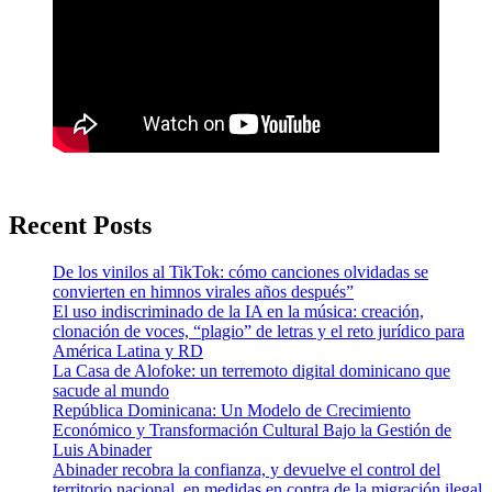
Recent Posts
De los vinilos al TikTok: cómo canciones olvidadas se
convierten en himnos virales años después”
El uso indiscriminado de la IA en la música: creación,
clonación de voces, “plagio” de letras y el reto jurídico para
América Latina y RD
La Casa de Alofoke: un terremoto digital dominicano que
sacude al mundo
República Dominicana: Un Modelo de Crecimiento
Económico y Transformación Cultural Bajo la Gestión de
Luis Abinader
Abinader recobra la confianza, y devuelve el control del
territorio nacional, en medidas en contra de la migración ilegal