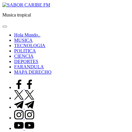
Saltar
SABOR
al
CARIBE
Musica tropical
contenido
FM
Hola Mundo..
MUSICA
TECNOLOGIA
POLITICA
CIENCIA
DEPORTES
FARANDULA
MAPA DERECHO
facebook.com
twitter.com
t.me
instagram.com
youtube.com