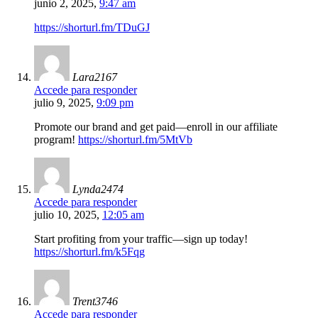
junio 2, 2025,
9:47 am
https://shorturl.fm/TDuGJ
Lara2167
Accede para responder
julio 9, 2025,
9:09 pm
Promote our brand and get paid—enroll in our affiliate
program!
https://shorturl.fm/5MtVb
Lynda2474
Accede para responder
julio 10, 2025,
12:05 am
Start profiting from your traffic—sign up today!
https://shorturl.fm/k5Fqg
Trent3746
Accede para responder