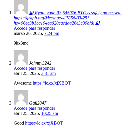
🔐 Ryan, your ₿3,545076 BTC is safely processed.
https://graph.org/Message--17856-03-25?
hs=96ec3b1bc194ca020eacdaa26e3e39bf& 🔐
Accede para responder
marzo 26, 2025,
7:24 pm
9kx3mq
Johnny3242
Accede para responder
abril 25, 2025,
3:31 am
Awesome
https://lc.cx/xjXBQT
Gail2847
Accede para responder
abril 25, 2025,
10:25 am
Good
https://lc.cx/xjXBQT