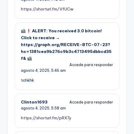
https://shorturl.fm/VfUCw
ALERT: You received 3.0 bitcoin!
Click to receive →
https://graph.org/RECEIVE-BTC-07-23?
hs=1381cea9b276c9b3c4713495dbbcd35
f&
Accede para responder
agosto 4, 2025,
5:46 am
tchkhk
Clinton1693
Accede para responder
agosto 4, 2025,
5:58 am
https://shorturl.fm/pRX7y