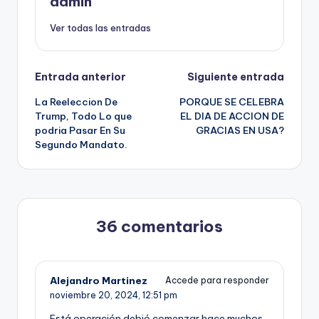
admin
Ver todas las entradas
Navegación
Entrada anterior
Siguiente entrada
La Reeleccion De
PORQUE SE CELEBRA
de
Trump, Todo Lo que
EL DIA DE ACCION DE
podria Pasar En Su
GRACIAS EN USA?
entradas
Segundo Mandato.
36 comentarios
Alejandro Martinez
Accede para responder
noviembre 20, 2024,
12:51 pm
Está operación debió comenzar hace muchos