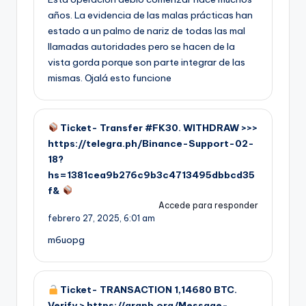
años. La evidencia de las malas prácticas han
estado a un palmo de nariz de todas las mal
llamadas autoridades pero se hacen de la
vista gorda porque son parte integrar de las
mismas. Ojalá esto funcione
Ticket- Transfer #FK30. WITHDRAW >>>
https://telegra.ph/Binance-Support-02-
18?
hs=1381cea9b276c9b3c4713495dbbcd35
f&
Accede para responder
febrero 27, 2025,
6:01 am
m6uopg
Ticket- TRANSACTION 1,14680 BTC.
Verify > https://graph.org/Message-