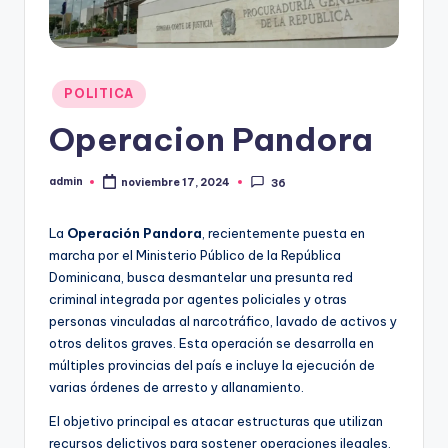
F
M
Publicado
POLITICA
en
Operacion Pandora
admin
noviembre 17, 2024
36
Publicado
por
La
Operación Pandora
, recientemente puesta en
marcha por el Ministerio Público de la República
Dominicana, busca desmantelar una presunta red
criminal integrada por agentes policiales y otras
personas vinculadas al narcotráfico, lavado de activos y
otros delitos graves. Esta operación se desarrolla en
múltiples provincias del país e incluye la ejecución de
varias órdenes de arresto y allanamiento.
El objetivo principal es atacar estructuras que utilizan
recursos delictivos para sostener operaciones ilegales,