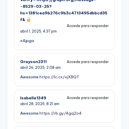
-8529-03-25?
hs=1381cea9b276c9b3c4713495dbbcd35
f&
Accede para responder
abril 1, 2025,
4:37 pm
x4jpga
Grayson2311
Accede para responder
abril 26, 2025,
2:08 am
Awesome
https://lc.cx/xjXBQT
Isabelle1349
Accede para responder
abril 28, 2025,
8:21 am
Awesome
https://rb.gy/4gq2o4