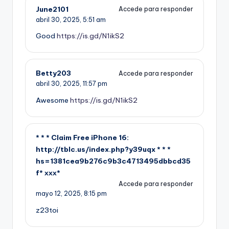
June2101
Accede para responder
abril 30, 2025,
5:51 am
Good
https://is.gd/N1ikS2
Betty203
Accede para responder
abril 30, 2025,
11:57 pm
Awesome
https://is.gd/N1ikS2
* * * Claim Free iPhone 16:
http://tblc.us/index.php?y39uqx * * *
hs=1381cea9b276c9b3c4713495dbbcd35
f* ххх*
Accede para responder
mayo 12, 2025,
8:15 pm
z23toi