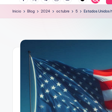
R
Inicio
Blog
2024
octubre
5
Estados Unidos h
C
A
R
I
B
E
F
M