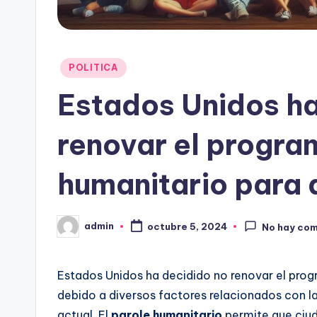
Publicado
POLITICA
en
Estados Unidos ha
renovar el progra
humanitario para 
admin
octubre 5, 2024
No hay co
Publicado
por
Estados Unidos ha decidido no renovar el pro
debido a diversos factores relacionados con la 
actual. El
parole humanitario
permite que ciud