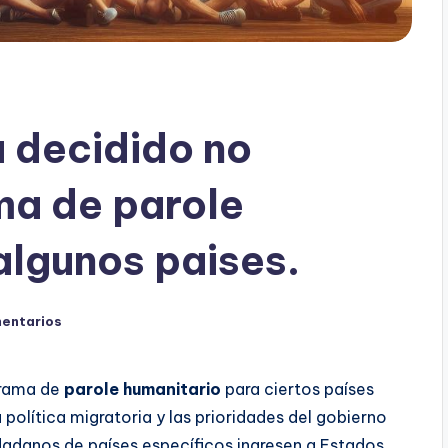
 decidido no
ma de parole
algunos paises.
mentarios
grama de
parole humanitario
para ciertos países
política migratoria y las prioridades del gobierno
adanos de países específicos ingresen a Estados