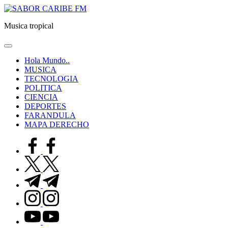
Saltar
SABOR
al
CARIBE
Musica tropical
contenido
FM
Hola Mundo..
MUSICA
TECNOLOGIA
POLITICA
CIENCIA
DEPORTES
FARANDULA
MAPA DERECHO
facebook.com
twitter.com
t.me
instagram.com
youtube.com