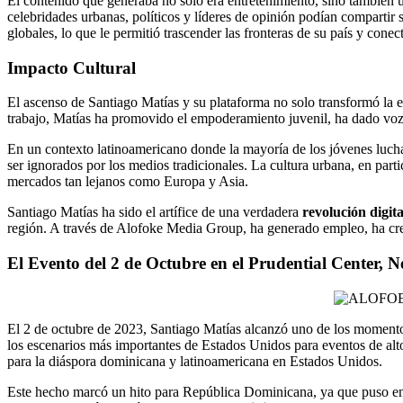
El contenido que generaba no solo era entretenimiento, sino también
celebridades urbanas, políticos y líderes de opinión podían compartir
globales, lo que le permitió trascender las fronteras de su país y con
Impacto Cultural
El ascenso de Santiago Matías y su plataforma no solo transformó la e
trabajo, Matías ha promovido el empoderamiento juvenil, ha dado voz a
En un contexto latinoamericano donde la mayoría de los jóvenes lucha
ser ignorados por los medios tradicionales. La cultura urbana, en par
mercados tan lejanos como Europa y Asia.
Santiago Matías ha sido el artífice de una verdadera
revolución digita
región. A través de Alofoke Media Group, ha generado empleo, ha cre
El Evento del 2 de Octubre en el Prudential Center, 
El 2 de octubre de 2023, Santiago Matías alcanzó uno de los momentos
los escenarios más importantes de Estados Unidos para eventos de alto
para la diáspora dominicana y latinoamericana en Estados Unidos.
Este hecho marcó un hito para República Dominicana, ya que puso en 