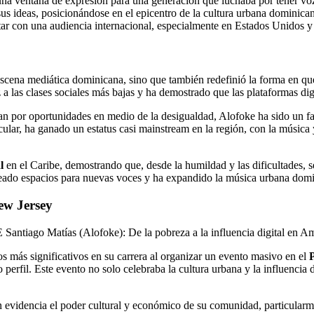
 una ventana de expresión para una generación que luchaba por tener vo
 sus ideas, posicionándose en el epicentro de la cultura urbana domini
ectar con una audiencia internacional, especialmente en Estados Unidos 
scena mediática dominicana, sino que también redefinió la forma en que
 las clases sociales más bajas y ha demostrado que las plataformas dig
n por oportunidades en medio de la desigualdad, Alofoke ha sido un far
ticular, ha ganado un estatus casi mainstream en la región, con la músi
l
en el Caribe, demostrando que, desde la humildad y las dificultades, s
ado espacios para nuevas voces y ha expandido la música urbana domin
New Jersey
 más significativos en su carrera al organizar un evento masivo en el
 perfil. Este evento no solo celebraba la cultura urbana y la influenci
evidencia el poder cultural y económico de su comunidad, particularme