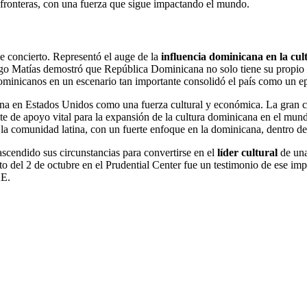
 fronteras, con una fuerza que sigue impactando el mundo.
e concierto. Representó el auge de la
influencia dominicana en la cult
o Matías demostró que República Dominicana no solo tiene su propio es
dominicanos en un escenario tan importante consolidó el país como un epi
icana en Estados Unidos como una fuerza cultural y económica. La gr
te de apoyo vital para la expansión de la cultura dominicana en el mund
la comunidad latina, con un fuerte enfoque en la dominicana, dentro del
scendido sus circunstancias para convertirse en el
líder cultural
de una
o del 2 de octubre en el Prudential Center fue un testimonio de ese impa
KE.