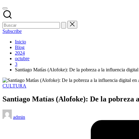
Subscribe
Inicio
Blog
2024
octubre
3
Santiago Matías (Alofoke): De la pobreza a la influencia digita
Publicado
CULTURA
en
Santiago Matías (Alofoke): De la pobreza a
Publicado
admin
por