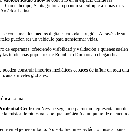
z.
Alofoke Radio Show
se convirtió en el espacio donde las
cana. Con el tiempo, Santiago fue ampliando su enfoque a temas más
y América Latina.
 se consumen los medios digitales en toda la región. A través de su
itales pueden ser un vehículo para transformar vidas.
o de esperanza, ofreciendo visibilidad y validación a quienes suelen
ca y las tendencias populares de República Dominicana llegando a
e pueden construir imperios mediáticos capaces de influir en toda una
icana a niveles globales.
Prudential Center
en New Jersey, un espacio que representa uno de
a de la música dominicana, sino que también fue un punto de encuentro
nte en el género urbano. No solo fue un espectáculo musical, sino