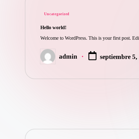
Publicado
Uncategorized
en
Hello world!
Welcome to WordPress. This is your first post. Edit 
admin
septiembre 5,
Publicado
por