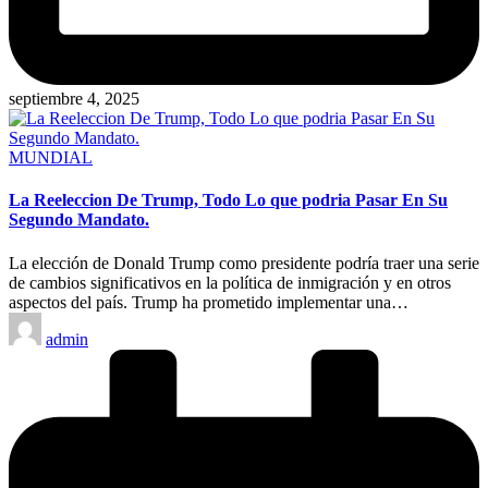
septiembre 4, 2025
Publicado
MUNDIAL
en
La Reeleccion De Trump, Todo Lo que podria Pasar En Su
Segundo Mandato.
La elección de Donald Trump como presidente podría traer una serie
de cambios significativos en la política de inmigración y en otros
aspectos del país. Trump ha prometido implementar una…
Publicado
admin
por