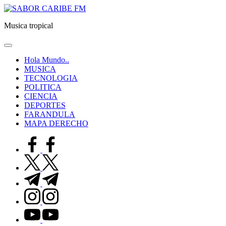
Saltar
SABOR
al
CARIBE
Musica tropical
contenido
FM
Hola Mundo..
MUSICA
TECNOLOGIA
POLITICA
CIENCIA
DEPORTES
FARANDULA
MAPA DERECHO
facebook.com
twitter.com
t.me
instagram.com
youtube.com