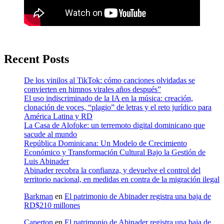
Recent Posts
De los vinilos al TikTok: cómo canciones olvidadas se
convierten en himnos virales años después”
El uso indiscriminado de la IA en la música: creación,
clonación de voces, “plagio” de letras y el reto jurídico para
América Latina y RD
La Casa de Alofoke: un terremoto digital dominicano que
sacude al mundo
República Dominicana: Un Modelo de Crecimiento
Económico y Transformación Cultural Bajo la Gestión de
Luis Abinader
Abinader recobra la confianza, y devuelve el control del
territorio nacional, en medidas en contra de la migración ilegal
Barkman
en
El patrimonio de Abinader registra una baja de
RD$210 millones
Caperton
en
El patrimonio de Abinader registra una baja de