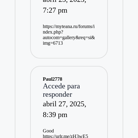
7:27 pm
https://myteana.ru/forums/i
ndex.php?
autocom=gallery&req=si&
img=6713
Paul2778
Accede para
responder
abril 27, 2025,
8:39 pm
Good
https://urlr.me/zH3wE5