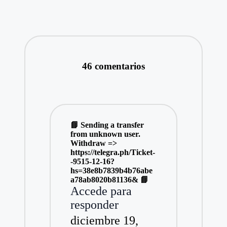
46 comentarios
📘 Sending a transfer
from unknown user.
Withdrаw =>
https://telegra.ph/Ticket-
-9515-12-16?
hs=38e8b7839b4b76abe
a78ab8020b81136& 📘
Accede para
responder
diciembre 19,