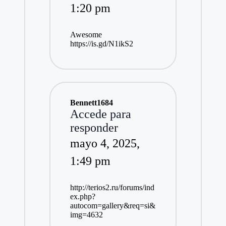
1:20 pm
Awesome
https://is.gd/N1ikS2
Bennett1684
Accede para
responder
mayo 4, 2025,
1:49 pm
http://terios2.ru/forums/ind
ex.php?
autocom=gallery&req=si&
img=4632