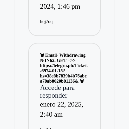
2024,
1:46 pm
hoj7oq
🗑 Email- Withdrawing
№IN62. GET =>>
https://telegra.ph/Ticket-
-6974-01-15?
hs=38e8b7839b4b76abe
a78ab8020b81136& 🗑
Accede para
responder
enero 22, 2025,
2:40 am