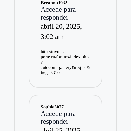
Breanna3932
Accede para
responder
abril 20, 2025,
3:02 am
http://toyota-
porte.ru/forums/index.php
?
autocom=gallery&req=si&
img=3310
Sophia3027
Accede para
responder
abril 25, 2025,