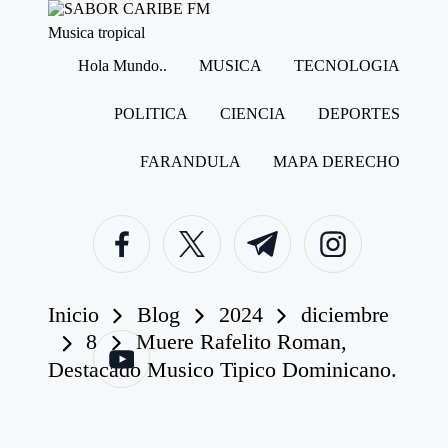
S
Musica tropical
A
Hola Mundo..
MUSICA
TECNOLOGIA
B
Saltar
O
al
contenido
R
POLITICA
CIENCIA
DEPORTES
C
A
FARANDULA
MAPA DERECHO
R
I
B
facebook.com
twitter.com
t.me
instagram.com
E
F
M
Inicio
Blog
2024
diciembre
youtube.com
8
Muere Rafelito Roman,
Destacado Musico Tipico Dominicano.