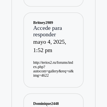
Britney2989
Accede para
responder
mayo 4, 2025,
1:52 pm
http://terios2.ru/forums/ind
ex.php?
autocom=gallery&req=si&
img=4622
Dominique2448