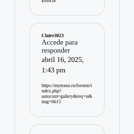
km9cbr
Claire3023
Accede para
responder
abril 16, 2025,
1:43 pm
https://myteana.ru/forums/i
ndex.php?
autocom=gallery&req=si&
img=6615