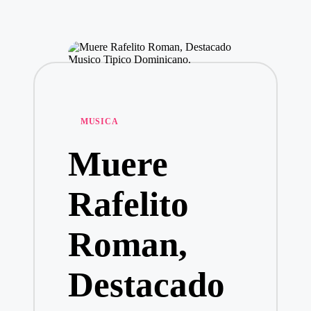
Publicado
MUSICA
en
Muere
Rafelito
Roman,
Destacado