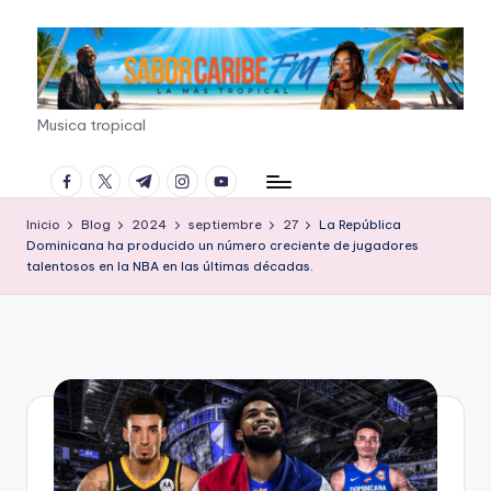
Saltar
al
contenido
S
Musica tropical
A
facebook.com
twitter.com
t.me
instagram.com
youtube.com
B
Inicio
Blog
2024
septiembre
27
La República
O
Dominicana ha producido un número creciente de jugadores
R
talentosos en la NBA en las últimas décadas.
C
A
R
I
B
E