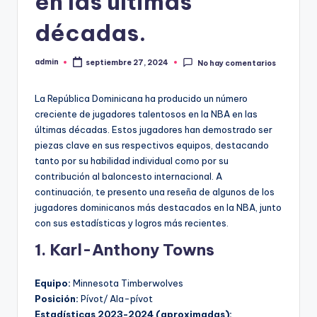
en las últimas
décadas.
admin
septiembre 27, 2024
No hay comentarios
Publicado
por
La República Dominicana ha producido un número
creciente de jugadores talentosos en la NBA en las
últimas décadas. Estos jugadores han demostrado ser
piezas clave en sus respectivos equipos, destacando
tanto por su habilidad individual como por su
contribución al baloncesto internacional. A
continuación, te presento una reseña de algunos de los
jugadores dominicanos más destacados en la NBA, junto
con sus estadísticas y logros más recientes.
1. Karl-Anthony Towns
Equipo:
Minnesota Timberwolves
Posición:
Pívot/ Ala-pívot
Estadísticas 2023-2024 (aproximadas):