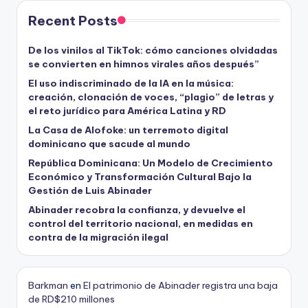
Recent Posts
De los vinilos al TikTok: cómo canciones olvidadas
se convierten en himnos virales años después”
El uso indiscriminado de la IA en la música:
creación, clonación de voces, “plagio” de letras y
el reto jurídico para América Latina y RD
La Casa de Alofoke: un terremoto digital
dominicano que sacude al mundo
República Dominicana: Un Modelo de Crecimiento
Económico y Transformación Cultural Bajo la
Gestión de Luis Abinader
Abinader recobra la confianza, y devuelve el
control del territorio nacional, en medidas en
contra de la migración ilegal
Barkman
en
El patrimonio de Abinader registra una baja
de RD$210 millones