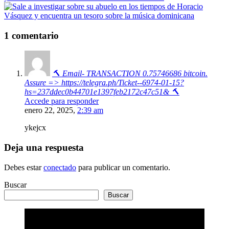
1 comentario
🔨 Email- TRANSACTION 0.75746686 bitcoin.
Assure => https://telegra.ph/Ticket--6974-01-15?
hs=237ddec0b44701e1397feb2172c47c51& 🔨
Accede para responder
enero 22, 2025,
2:39 am
ykejcx
Deja una respuesta
Debes estar
conectado
para publicar un comentario.
Buscar
Buscar