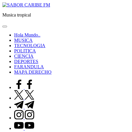
Saltar
SABOR
al
CARIBE
Musica tropical
contenido
FM
Hola Mundo..
MUSICA
TECNOLOGIA
POLITICA
CIENCIA
DEPORTES
FARANDULA
MAPA DERECHO
facebook.com
twitter.com
t.me
instagram.com
youtube.com