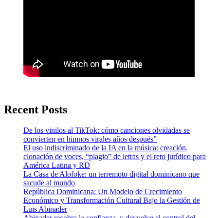
Recent Posts
De los vinilos al TikTok: cómo canciones olvidadas se
convierten en himnos virales años después”
El uso indiscriminado de la IA en la música: creación,
clonación de voces, “plagio” de letras y el reto jurídico para
América Latina y RD
La Casa de Alofoke: un terremoto digital dominicano que
sacude al mundo
República Dominicana: Un Modelo de Crecimiento
Económico y Transformación Cultural Bajo la Gestión de
Luis Abinader
Abinader recobra la confianza, y devuelve el control del