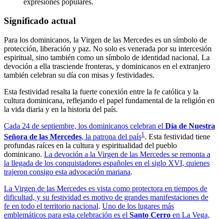
expresiones populares.
Significado actual
Para los dominicanos, la Virgen de las Mercedes es un símbolo de
protección, liberación y paz. No solo es venerada por su intercesión
espiritual, sino también como un símbolo de identidad nacional. La
devoción a ella trasciende fronteras, y dominicanos en el extranjero
también celebran su día con misas y festividades.
Esta festividad resalta la fuerte conexión entre la fe católica y la
cultura dominicana, reflejando el papel fundamental de la religión en
la vida diaria y en la historia del país.
Cada 24 de septiembre, los dominicanos celebran el
Día de Nuestra
1
Señora de las Mercedes
, la patrona del país
. Esta festividad tiene
profundas raíces en la cultura y espiritualidad del pueblo
dominicano.
La devoción a la Virgen de las Mercedes se remonta a
la llegada de los conquistadores españoles en el siglo XVI, quienes
trajeron consigo esta advocación mariana
.
La Virgen de las Mercedes es vista como protectora en tiempos de
dificultad, y su festividad es motivo de grandes manifestaciones de
fe en todo el territorio nacional
.
Uno de los lugares más
emblemáticos para esta celebración es el
Santo Cerro
en La Vega,