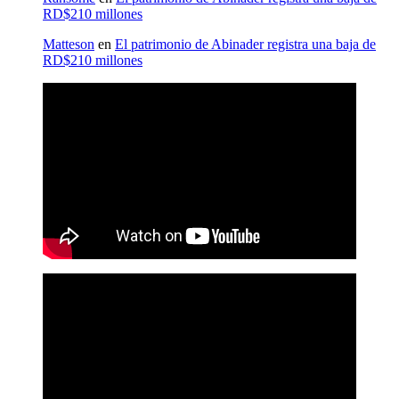
RD$210 millones
Matteson
en
El patrimonio de Abinader registra una baja de
RD$210 millones