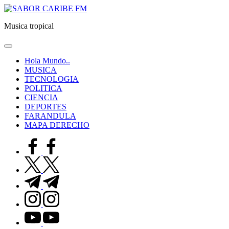
Saltar
SABOR
al
CARIBE
Musica tropical
contenido
FM
Hola Mundo..
MUSICA
TECNOLOGIA
POLITICA
CIENCIA
DEPORTES
FARANDULA
MAPA DERECHO
facebook.com
twitter.com
t.me
instagram.com
youtube.com