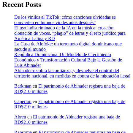
Recent Posts
De los vinilos al TikTok: cómo canciones olvidadas se
convierten en himnos virales años después”
El uso indiscriminado de la IA en la música: creación,
clonación de voces, “plagio” de letras y el reto jurídico para
América Latina y RD
La Casa de Alofoke: un terremoto digital dominicano que
sacude al mundo
República Dominicana: Un Modelo de Crecimiento
Económico y Transformación Cultural Bajo la Gestión de
Luis Abinader
Abinader recobra la confianza, y devuelve el control del
territorio nacional, en medidas en contra de la migración ilegal
Barkman
en
El patrimonio de Abinader registra una baja de
RD$210 millones
Caperton
en
El patrimonio de Abinader registra una baja de
RD$210 millones
Abreu
en
El patrimonio de Abinader registra una baja de
RD$210 millones
Ransome
en
El patrimonio de Abinader registra una baja de