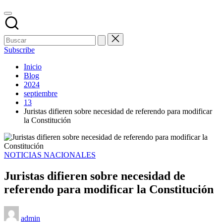
Subscribe
Inicio
Blog
2024
septiembre
13
Juristas difieren sobre necesidad de referendo para modificar
la Constitución
Publicado
NOTICIAS NACIONALES
en
Juristas difieren sobre necesidad de
referendo para modificar la Constitución
Publicado
admin
por