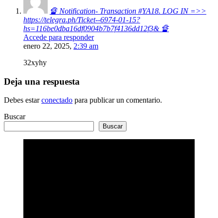
🔏 Notification- Transaction #YA18. LOG IN =>>
https://telegra.ph/Ticket--6974-01-15?
hs=116be0dba16df0904b7b7f4136dd12f3& 🔏
Accede para responder
enero 22, 2025,
2:39 am
32xyhy
Deja una respuesta
Debes estar
conectado
para publicar un comentario.
Buscar
Buscar