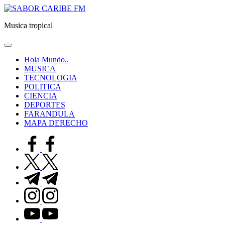
Saltar
SABOR
al
CARIBE
Musica tropical
contenido
FM
Hola Mundo..
MUSICA
TECNOLOGIA
POLITICA
CIENCIA
DEPORTES
FARANDULA
MAPA DERECHO
facebook.com
twitter.com
t.me
instagram.com
youtube.com