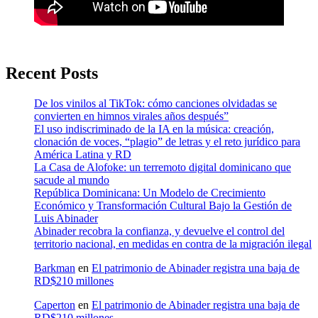
Recent Posts
De los vinilos al TikTok: cómo canciones olvidadas se
convierten en himnos virales años después”
El uso indiscriminado de la IA en la música: creación,
clonación de voces, “plagio” de letras y el reto jurídico para
América Latina y RD
La Casa de Alofoke: un terremoto digital dominicano que
sacude al mundo
República Dominicana: Un Modelo de Crecimiento
Económico y Transformación Cultural Bajo la Gestión de
Luis Abinader
Abinader recobra la confianza, y devuelve el control del
territorio nacional, en medidas en contra de la migración ilegal
Barkman
en
El patrimonio de Abinader registra una baja de
RD$210 millones
Caperton
en
El patrimonio de Abinader registra una baja de
RD$210 millones