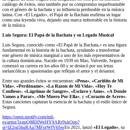
catálogo de éxitos, sino también por su compromiso inquebrantable
con el género de la bachata y su influencia perdurable en la música
latina. Con «El Legado», el Papá de la Bachata reafirma su lugar
como una leyenda viva, dejando una marca imborrable en la historia
de la música.
Luis Segura: El Papá de la Bachata y su Legado Musical
Luis Segura, conocido como «El Papá de la Bachata,» es una figura
fundamental en la historia de la bachata, ayudando a transformar
este género de música marginal a uno de los más representativos de
la cultura dominicana. Nacido en 1939 en Mao, Valverde, Segura
comenzó su carrera en los años 60 y se destacó por sus letras
melancólicas y apasionadas que reflejan el amor y el desamor.
Entre sus grandes éxitos se encuentran:
«Pena»
,
«Cariñito de Mi
Vida»
,
«Perdóname»
,
«La Razon de Mi Vida»
,
«Hoy Te
Confieso»
,
«Lágrimas de Sangre»
,
«Esclavo y Amo»
,
«A Donde
Vamos a Parar»
,
«Me Muero Por Ella»
, y
«Corazón de Acero»
.
Estas canciones capturan la esencia de la bachata y el estilo único de
Segura.
https://open.spotify.com/intl-
es/artist/3xgpQ8RHWeHY9ARr9xkOpp?
si=lZ2sg5huRAa7MForWfV6Sw
En 2021, lanzó
«El Legado»
, su