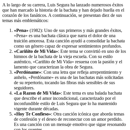
A lo largo de su carrera, Luis Segura ha lanzado numerosos éxitos
que han marcado la historia de la bachata y han dejado huella en el
corazón de los fanáticos. A continuación, se presentan diez de sus
temas más emblemáticos:
«Pena»
(1982): Uno de sus primeros y más grandes éxitos,
«Pena» es una bachata clásica que narra el dolor de una
traición amorosa. Esta canción ayudó a consolidar la bachata
como un género capaz de expresar sentimientos profundos.
«Cariñito de Mi Vida»
: Este tema se convirtió en uno de los
himnos de la bachata de la vieja escuela. Con su estilo
auténtico, «Cariñito de Mi Vida» resuena con la pasión y el
lamento que caracterizan la obra de Segura.
«Perdóname»
: Con una letra que refleja arrepentimiento y
anhelo, «Perdóname» es una de las bachatas más solicitadas
de su repertorio, tocando las fibras más sensibles de sus
seguidores.
«La Razon de Mi Vida»
: Este tema es una balada bachata
que describe el amor incondicional, caracterizado por el
inconfundible estilo de Luis Segura que lo ha mantenido
vigente durante décadas.
«Hoy Te Confieso»
: Otra canción icónica que aborda temas
de confesión y el deseo de reconectar con un amor perdido.
Es una canción con un mensaje emotivo que sigue resonando
con los oyentes.