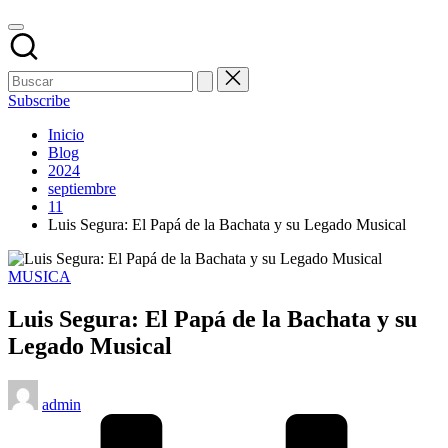
Subscribe
Inicio
Blog
2024
septiembre
11
Luis Segura: El Papá de la Bachata y su Legado Musical
Publicado
MUSICA
en
Luis Segura: El Papá de la Bachata y su
Legado Musical
Publicado
admin
por