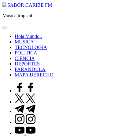
Saltar
SABOR
al
CARIBE
Musica tropical
contenido
FM
Hola Mundo..
MUSICA
TECNOLOGIA
POLITICA
CIENCIA
DEPORTES
FARANDULA
MAPA DERECHO
facebook.com
twitter.com
t.me
instagram.com
youtube.com