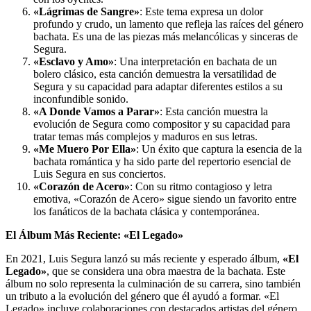
«Lágrimas de Sangre»
: Este tema expresa un dolor
profundo y crudo, un lamento que refleja las raíces del género
bachata. Es una de las piezas más melancólicas y sinceras de
Segura.
«Esclavo y Amo»
: Una interpretación en bachata de un
bolero clásico, esta canción demuestra la versatilidad de
Segura y su capacidad para adaptar diferentes estilos a su
inconfundible sonido.
«A Donde Vamos a Parar»
: Esta canción muestra la
evolución de Segura como compositor y su capacidad para
tratar temas más complejos y maduros en sus letras.
«Me Muero Por Ella»
: Un éxito que captura la esencia de la
bachata romántica y ha sido parte del repertorio esencial de
Luis Segura en sus conciertos.
«Corazón de Acero»
: Con su ritmo contagioso y letra
emotiva, «Corazón de Acero» sigue siendo un favorito entre
los fanáticos de la bachata clásica y contemporánea.
El Álbum Más Reciente: «El Legado»
En 2021, Luis Segura lanzó su más reciente y esperado álbum,
«El
Legado»
, que se considera una obra maestra de la bachata. Este
álbum no solo representa la culminación de su carrera, sino también
un tributo a la evolución del género que él ayudó a formar. «El
Legado» incluye colaboraciones con destacados artistas del género,