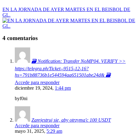
EN LA JORNADA DE AYER MARTES EN EL BEISBOL DE
GL.
4 comentarios
🗃 Notification: Transfer NoMP04. VERIFY >>
https://telegra.ph/Ticket--9515-12-16?
hs=791b88736b1e544594aa651501abe24d& 🗃
Accede para responder
diciembre 19, 2024,
1:44 pm
byf0ni
Zarejestruj sie, aby otrzyma'c 100 USDT
Accede para responder
mayo 31, 2025,
5:29 am