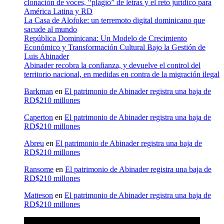
clonación de voces, “plagio” de letras y el reto jurídico para
América Latina y RD
La Casa de Alofoke: un terremoto digital dominicano que
sacude al mundo
República Dominicana: Un Modelo de Crecimiento
Económico y Transformación Cultural Bajo la Gestión de
Luis Abinader
Abinader recobra la confianza, y devuelve el control del
territorio nacional, en medidas en contra de la migración ilegal
Barkman
en
El patrimonio de Abinader registra una baja de
RD$210 millones
Caperton
en
El patrimonio de Abinader registra una baja de
RD$210 millones
Abreu
en
El patrimonio de Abinader registra una baja de
RD$210 millones
Ransome
en
El patrimonio de Abinader registra una baja de
RD$210 millones
Matteson
en
El patrimonio de Abinader registra una baja de
RD$210 millones